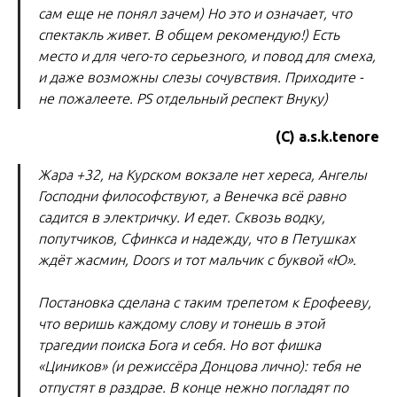
сам еще не понял зачем) Но это и означает, что
спектакль живет. В общем рекомендую!) Есть
место и для чего-то серьезного, и повод для смеха,
и даже возможны слезы сочувствия. Приходите -
не пожалеете. PS отдельный респект Внуку)
(С) a.s.k.tenore
Жара +32, на Курском вокзале нет хереса, Ангелы
Господни философствуют, а Венечка всё равно
садится в электричку. И едет. Сквозь водку,
попутчиков, Сфинкса и надежду, что в Петушках
ждёт жасмин, Doors и тот мальчик с буквой «Ю».
Постановка сделана с таким трепетом к Ерофееву,
что веришь каждому слову и тонешь в этой
трагедии поиска Бога и себя. Но вот фишка
«Циников» (и режиссёра Донцова лично): тебя не
отпустят в раздрае. В конце нежно погладят по