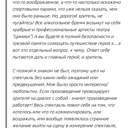
что-то воображаемое, а что-то настолько искажено
спиртовыми парами, что уже нельзя сказать, чем
оно было раньше. Но, дорогой зритель, не
пугайтесь! Все алкогольное бремя возьмут на себя
храбрые и профессиональные артисты театра
"Циники") А вы будете в полной безопасности и
трезвой памяти созерцать путешествие героя к... а
вот это отдельный вопрос, к чему. Ответ себе
пытаются дать и главный герой, и зритель.
С поэмой я знаком не был, поэтому шел на
спектакль без каких-либо ожиданий или
предвкушений. Мне было просто интересно/
любопытно. Если произведение провоцирует
зрителя на диалог с собой - значит произведение
работает! Весь спектакль ловил себя на том, что
хотелось или что-то комментировать, или
возражать, или вообще появлялось странное
желание выйти на сцену в измерение спектакля,